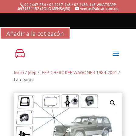
02 2447-354 / 02 2267-148 / 02 2459-146 WHATSAPP
0979581152 (SOLO MENSAJES)
ventas@abcar.com.ec
Añadir a la cotizacón
Inicio
/
Jeep
/
JEEP CHEROKEE WAGONER 1984-2001
/
Lamparas