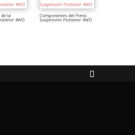
de la
Componentes del Freno
osterior 4WD
Suspensión Posterior 4WD