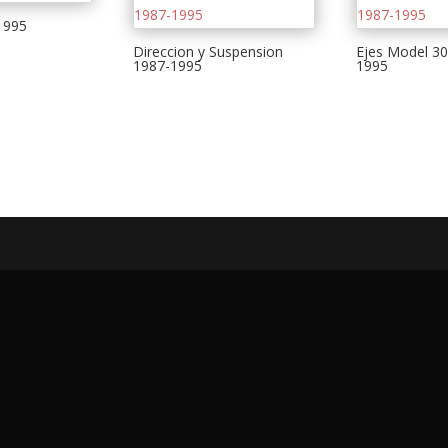
1995
Direccion y Suspension
Ejes Model 30
1987-1995
1995