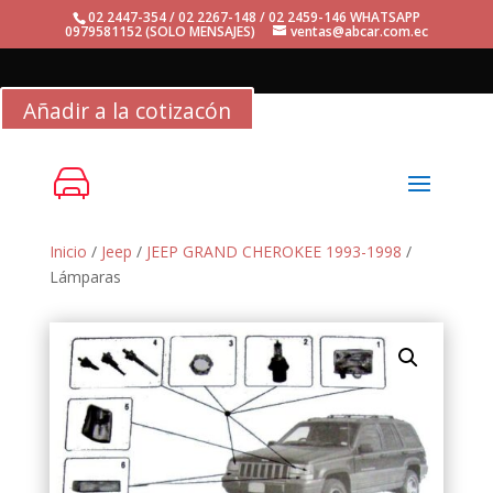
02 2447-354 / 02 2267-148 / 02 2459-146 WHATSAPP
0979581152 (SOLO MENSAJES)
ventas@abcar.com.ec
Añadir a la cotizacón
Inicio
/
Jeep
/
JEEP GRAND CHEROKEE 1993-1998
/
Lámparas