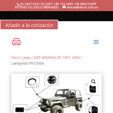
02 2447-354 / 02 2267-148 / 02 2459-146 WHATSAPP
0979581152 (SOLO MENSAJES)
ventas@abcar.com.ec
Añadir a la cotizacón
Inicio
/
Jeep
/
JEEP WRANGLER 1997-2006
/
Lámparas19972006