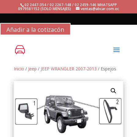
02 2447-354 / 02 2267-148 / 02 2459-146 WHATSAPP
0979581152 (SOLO MENSAJES)
ventas@abcar.com.ec
Añadir a la cotizacón
Inicio
/
Jeep
/
JEEP WRANGLER 2007-2013
/ Espejos